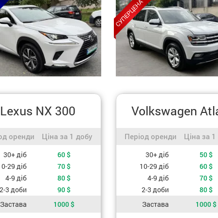
Lexus NX 300
Volkswagen Atl
д оренди / Ціна за 1 добу
Період оренди / Ціна за 1 
од оренди
Ціна за 1 добу
Період оренди
Ціна за 1
ь, залежно від періоду оренди
Вартість, залежно від періоду 
30+ діб
60
$
30+ діб
50
$
10-29 діб
70
$
10-29 діб
60
$
4-9 діб
80
$
4-9 діб
70
$
2-3 доби
90
$
2-3 доби
80
$
Застава
1000
$
Застава
1000
$