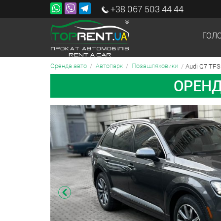
+38 067 503 44 44
ГОЛ
Audi Q7 TFSI
Оренда авто
Автопарк
Позашляховики
ОРЕНД