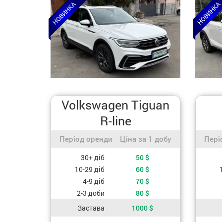
Volkswagen Tiguan
R-line
Період оренди / Ціна за 1 добу
Періо
Період оренди
Ціна за 1 добу
Пері
Вартість, залежно від періоду оренди
Вартіст
30+ діб
50
$
10-29 діб
60
$
4-9 діб
70
$
2-3 доби
80
$
Застава
1000
$