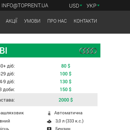
INFO@TOPRENT.UA
USD
УКР
АКЦІЇ
УМОВИ
ПРО НАС
КОНТАКТИ
ВІ
ежно від періоду оренди
30+ діб:
80
$
-29 діб:
100
$
4-9 діб:
130
$
3 доби:
150
$
става:
2000
$
 авто
зашляховик
Aвтоматична
вний
3,0 л (333 к.с.)
ісць
Бензин