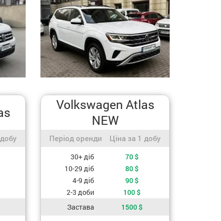
Volkswagen Atlas
as
NEW
добу
Період оренди / Ціна за 1 добу
 добу
Період оренди
Ціна за 1 добу
оренди
Вартість, залежно від періоду оренди
30+ діб
70
$
10-29 діб
80
$
4-9 діб
90
$
2-3 доби
100
$
Застава
1500
$