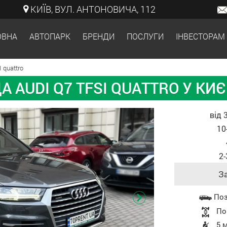
КИЇВ, ВУЛ. АНТОНОВИЧА, 112
ОВНА
АВТОПАРК
БРЕНДИ
ПОСЛУГИ
ІНВЕСТОРАМ
 quattro
А AUDI Q7 TFSI QUATTRO У КИЄ
Вартість, зал
від 
10
2-
За
Характеристики
По
По
5 м