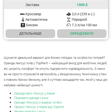
Застава
1000
$
Кросовер
2,0 л (235 к.с.)
Характеристики авто
Aвтоматична
Передній
Бензин
7.2 л/на 100 км
ДЕТАЛЬНІШЕ
OРЕНДУВАТИ
Шукаєте ідеальний варіант для бізнес-поїздок та особистих потреб?
Оренда лексус Київ у TopRent – найкращий вихід для амбітних людей,
які цінують комфорт та хочуть підкреслити індивідуальність. З нами
ви не просто отримаєте автомобіль у бездоганному технічному стані
з повним баком бензину, але й суттєво заощадите час, який у наші дні
набуває найвищої цінності.
Оренда авто Лексус у Києві
Переваги оренди Lexus
Оренда Лексуса з водієм та без
Прокат Лексус у Києві від Toprent
Умови прокату Lexus