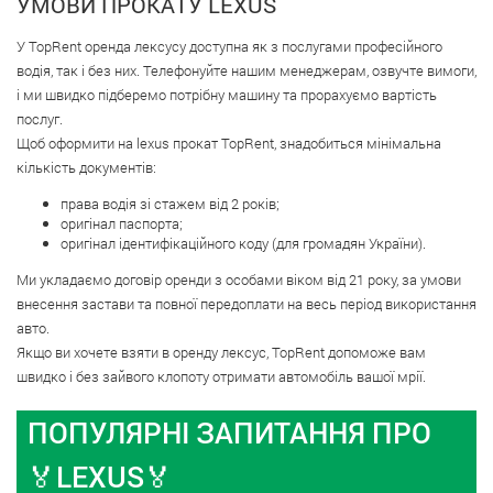
УМОВИ ПРОКАТУ LEXUS
У TopRent оренда лексусу доступна як з послугами професійного
водія, так і без них. Телефонуйте нашим менеджерам, озвучте вимоги,
і ми швидко підберемо потрібну машину та прорахуємо вартість
послуг.
Щоб оформити на lexus прокат TopRent, знадобиться мінімальна
кількість документів:
права водія зі стажем від 2 років;
оригінал паспорта;
оригінал ідентифікаційного коду (для громадян України).
Ми укладаємо договір оренди з особами віком від 21 року, за умови
внесення застави та повної передоплати на весь період використання
авто.
Якщо ви хочете взяти в оренду лексус, TopRent допоможе вам
швидко і без зайвого клопоту отримати автомобіль вашої мрії.
ПОПУЛЯРНI ЗАПИТАННЯ ПРО
🏅LEXUS🏅