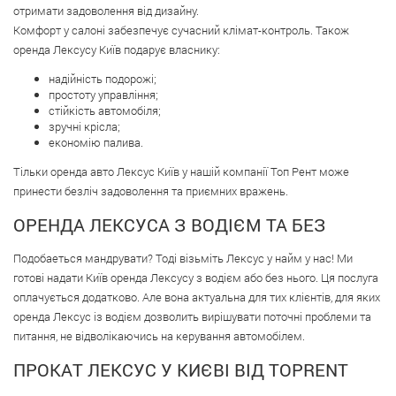
отримати задоволення від дизайну.
Комфорт у салоні забезпечує сучасний клімат-контроль. Також
оренда Лексусу Київ подарує власнику:
надійність подорожі;
простоту управління;
стійкість автомобіля;
зручні крісла;
економію палива.
Тільки оренда авто Лексус Київ у нашій компанії Топ Рент може
принести безліч задоволення та приємних вражень.
ОРЕНДА ЛЕКСУСА З ВОДІЄМ ТА БЕЗ
Подобаеться мандрувати? Тоді візьміть Лексус у найм у нас! Ми
готові надати Київ оренда Лексусу з водієм або без нього. Ця послуга
оплачується додатково. Але вона актуальна для тих клієнтів, для яких
оренда Лексус із водієм дозволить вирішувати поточні проблеми та
питання, не відволікаючись на керування автомобілем.
ПРОКАТ ЛЕКСУС У КИЄВІ ВІД TOPRENT