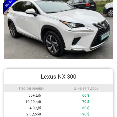
Lexus NX 300
Період оренди / Ціна за 1 добу
Період оренди
Ціна за 1 добу
Вартість, залежно від періоду оренди
30+ діб
60
$
10-29 діб
70
$
4-9 діб
80
$
2-3 доби
90
$