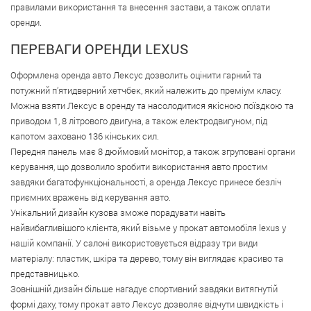
правилами використання та внесення застави, а також оплати
оренди.
ПЕРЕВАГИ ОРЕНДИ LEXUS
Оформлена оренда авто Лексус дозволить оцінити гарний та
потужний п’ятидверний хетчбек, який належить до преміум класу.
Можна взяти Лексус в оренду та насолодитися якісною поїздкою та
приводом 1, 8 літрового двигуна, а також електродвигуном, під
капотом заховано 136 кінських сил.
Передня панель має 8 дюймовий монітор, а також згруповані органи
керування, що дозволило зробити використання авто простим
завдяки багатофункціональності, а оренда Лексус принесе безліч
приємних вражень від керування авто.
Унікальний дизайн кузова зможе порадувати навіть
найвибагливішого клієнта, який візьме у прокат автомобіля lexus у
нашій компанії. У салоні використовується відразу три види
матеріалу: пластик, шкіра та дерево, тому він виглядає красиво та
представницько.
Зовнішній дизайн більше нагадує спортивний завдяки витягнутій
формі даху, тому прокат авто Лексус дозволяє відчути швидкість і