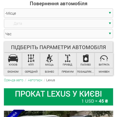
Час
Повернення автомобіля
-Місце
ПІДБЕРІТЬ ПАРАМЕТРИ АВТОМОБІЛЯ
КУЗОВ
КПП
МІСЦЬ
ПРИВІД
ПАЛИВО
ВИТРАТА
Час
ЕКОНОМ
СЕРЕДНІЙ
БІЗНЕС
ПРЕМІУМ
ПОЗАШЛЯХОВИКИ
МІНІВЕН
Lexus
Оренда авто
Автопарк
ПРОКАТ LEXUS У КИЄВІ
1 USD =
45 ₴