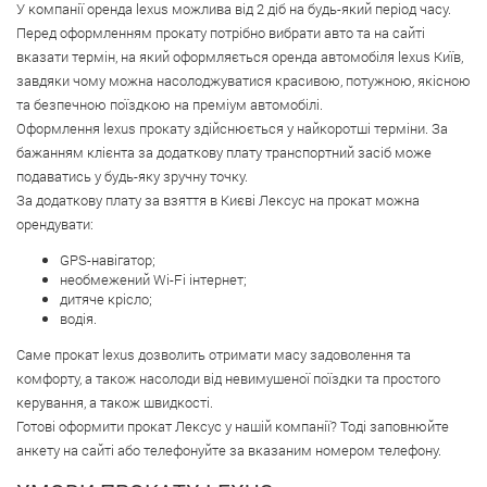
У компанії оренда lexus можлива від 2 діб на будь-який період часу.
Перед оформленням прокату потрібно вибрати авто та на сайті
вказати термін, на який оформляється оренда автомобіля lexus Київ,
завдяки чому можна насолоджуватися красивою, потужною, якісною
та безпечною поїздкою на преміум автомобілі.
Оформлення lexus прокату здійснюється у найкоротші терміни. За
бажанням клієнта за додаткову плату транспортний засіб може
подаватись у будь-яку зручну точку.
За додаткову плату за взяття в Києві Лексус на прокат можна
орендувати:
GPS-навігатор;
необмежений Wi-Fi інтернет;
дитяче крісло;
водія.
Саме прокат lexus дозволить отримати масу задоволення та
комфорту, а також насолоди від невимушеної поїздки та простого
керування, а також швидкості.
Готові оформити прокат Лексус у нашій компанії? Тоді заповнюйте
анкету на сайті або телефонуйте за вказаним номером телефону.