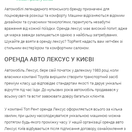
Автомобілі легендарного японського бренду призначені для
поціновувачів розкоші та комфорту. Машини відрізняються відомим
дизайном та сучасними технологіями, гарантують незабутні
враження від кожної поїздки.
Оренда лексус має високий попит, адже
ця марка завжди залишається однією з найбільш затребуваних.
Шукайте де взяти в оренду лексус? TopRent надасть вам хетчбек зі
стильним екстер’єром та комфортним салоном.
ОРЕНДА АВТО ЛЕКСУС У КИЄВІ
Автомобіль Лексус, бере свій початок у далекому 1983 році, коли
власники компанії Toyota вирішили створити транспортний засіб
преміум класу, що відповідає стандартам якості та дарує унікальні
відчуття під час їзди. До нульових років автомобіль продавався у
всьому світі та встиг завоювати довіру багатьох клієнтів.
У компанії Топ Рент оренда Лексус оформляється всього за кілька
хвилин, при цьому насолоджуватися унікальною машиною можна
протягом будь-якого проміжку часу. У нашій організації оренда авто
Лексус Київ відбувається після підписання договору, ознайомлення з