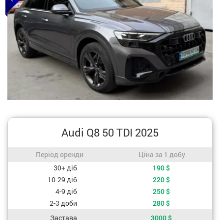
Audi Q8 50 TDI 2025
Період оренди / Ціна за 1 добу
Період оренди
Ціна за 1 добу
Вартість, залежно від періоду оренди
30+ діб
190
$
10-29 діб
220
$
4-9 діб
250
$
2-3 доби
280
$
Застава
3000
$