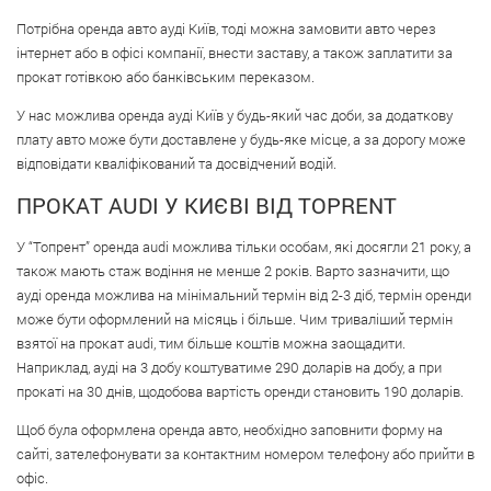
Потрібна оренда авто ауді Київ, тоді можна замовити авто через
інтернет або в офісі компанії, внести заставу, а також заплатити за
прокат готівкою або банківським переказом.
У нас можлива оренда ауді Київ у будь-який час доби, за додаткову
плату авто може бути доставлене у будь-яке місце, а за дорогу може
відповідати кваліфікований та досвідчений водій.
ПРОКАТ AUDI У КИЄВІ ВІД TOPRENT
У “Топрент” оренда audi можлива тільки особам, які досягли 21 року, а
також мають стаж водіння не менше 2 років. Варто зазначити, що
ауді оренда можлива на мінімальний термін від 2-3 діб, термін оренди
може бути оформлений на місяць і більше. Чим триваліший термін
взятої на прокат audi, тим більше коштів можна заощадити.
Наприклад, ауді на 3 добу коштуватиме 290 доларів на добу, а при
прокаті на 30 днів, щодобова вартість оренди становить 190 доларів.
Щоб була оформлена оренда авто, необхідно заповнити форму на
сайті, зателефонувати за контактним номером телефону або прийти в
офіс.