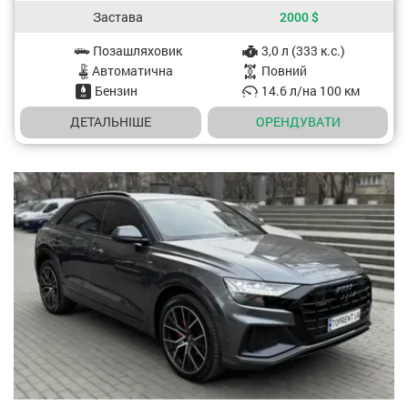
Застава
2000
$
Позашляховик
3,0 л (333 к.с.)
Характеристики авто
Aвтоматична
Повний
Бензин
14.6 л/на 100 км
ДЕТАЛЬНІШЕ
OРЕНДУВАТИ