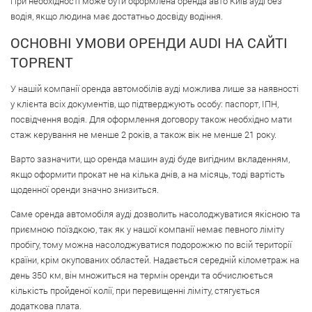
При необхідності може бути оформлена оренда авто Київ ауді без
водія, якщо людина має достатньо досвіду водіння.
ОСНОВНІ УМОВИ ОРЕНДИ AUDI НА САЙТІ
TOPRENT
У нашій компанії оренда автомобілів ауді можлива лише за наявності
у клієнта всіх документів, що підтверджують особу: паспорт, ІПН,
посвідчення водія. Для оформлення договору також необхідно мати
стаж керування не менше 2 років, а також вік не менше 21 року.
Варто зазначити, що оренда машин ауді буде вигідним вкладенням,
якщо оформити прокат не на кілька днів, а на місяць, тоді вартість
щоденної оренди значно знизиться.
Саме оренда автомобіля ауді дозволить насолоджуватися якісною та
приємною поїздкою, так як у нашої компанії немає певного ліміту
пробігу, тому можна насолоджуватися подорожжю по всій території
країни, крім окупованих областей. Надається середній кілометраж на
день 350 км, він множиться на термін оренди та обчислюється
кількість пройденої колії, при перевищенні ліміту, стягується
додаткова плата.