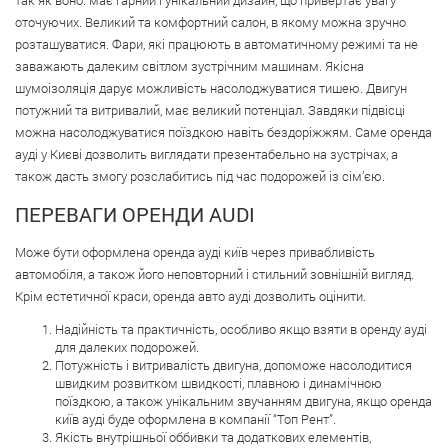
так як воно: має гарний і унікальний дизайн, що привертає увагу
оточуючих. Великий та комфортний салон, в якому можна зручно
розташуватися. Фари, які працюють в автоматичному режимі та не
заважають далеким світлом зустрічним машинам. Якісна
шумоізоляція дарує можливість насолоджуватися тишею. Двигун
потужний та витривалий, має великий потенціал. Завдяки підвісці
можна насолоджуватися поїздкою навіть бездоріжжям. Саме оренда
ауді у Києві дозволить виглядати презентабельно на зустрічах, а
також дасть змогу розслабитись під час подорожей із сім’єю.
ПЕРЕВАГИ ОРЕНДИ AUDI
Може бути оформлена оренда ауді київ через привабливість
автомобіля, а також його неповторний і стильний зовнішній вигляд.
Крім естетичної краси, оренда авто ауді дозволить оцінити.
Надійність та практичність, особливо якщо взяти в оренду ауді
для далеких подорожей.
Потужність і витривалість двигуна, допоможе насолодитися
швидким розвитком швидкості, плавною і динамічною
поїздкою, а також унікальним звучанням двигуна, якщо оренда
київ ауді буде оформлена в компанії “Топ Рент”.
Якість внутрішньої оббивки та додаткових елементів,