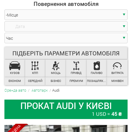
Час
Повернення автомобіля
-Місце
ПІДБЕРІТЬ ПАРАМЕТРИ АВТОМОБІЛЯ
КУЗОВ
КПП
МІСЦЬ
ПРИВІД
ПАЛИВО
ВИТРАТА
Час
ЕКОНОМ
СЕРЕДНІЙ
БІЗНЕС
ПРЕМІУМ
ПОЗАШЛЯХОВИКИ
МІНІВЕН
Audi
Оренда авто
Автопарк
ПРОКАТ AUDI У КИЄВІ
1 USD =
45 ₴