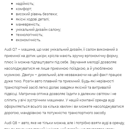
надійність;
комфорт;
високий рівень безпеки;
якісні ходові деталі;
маневреність;
унікальний дизайн салону;
технологічність;
економічність.
Audi Q7 – машина, що має унікальний дизайн, її салон виконаний з
приємної на дотик шкіри, крісла мають зручну ергономічну форму,
плюс їх можна підлаштувати під себе. Звучання мелодії дозволяє
насолоджуватися не лише приємною поїздкою, а й улюбленою
музикою. Двигун – дизельний, але незважаючи на цей факт працює
дуже тихо. Розгін авто плавний та приємний. Будь-які нерівності
транспортний засіб легко долає завдяки якісній та витривалій
підвісці. Матрична оптика дозволяє їздити з далеким світлом і не
сліпить у вічі зустрічним машинам. У нашій компанії оренда ауді
оформляється всього за кілька хвилин і ви можете насолоджуватися
дорогою, мандрівкою та потужністю транспортного засобу.
Audi Q8 – авто, яке не тільки можна, але і потрібно взяти ауді в оренду,