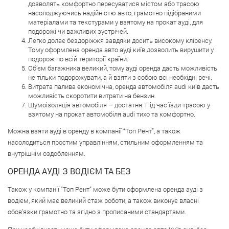
дозволять комфортно пересуватися містом або трасою
насолоджуючись надійністю авто, грамотно підібраними
матеріалами та текстурами у взятому на прокат ауді, для
подорожі чи важливих зустрічей.
Легко долає бездоріжжя завдяки досить високому кліренсу.
Тому оформлена оренда авто ауді київ дозволить вирушити у
подорож по всій території країни.
Об’єм багажника великий, тому ауді оренда дасть можливість
не тільки подорожувати, а й взяти з собою всі необхідні речі.
Витрата палива економічна, оренда автомобіля audi київ дасть
можливість скоротити витрати на бензин.
Шумоізоляція автомобіля – достатня. Під час їзди трасою у
взятому на прокат автомобіля audi тихо та комфортно.
Можна взяти ауді в оренду в компанії “Топ Рент”, а також
насолодиться простим управлінням, стильним оформленням та
внутрішнім оздобленням.
ОРЕНДА АУДІ З ВОДІЄМ ТА БЕЗ
Також у компанії “Топ Рент” може бути оформлена оренда ауді з
водієм, який має великий стаж роботи, а також виконує власні
обов’язки грамотно та згідно з прописаними стандартами.