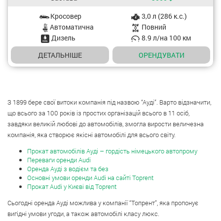
Кросовер
3,0 л (286 к.с.)
Характеристики авто
Aвтоматична
Повний
Дизель
8.9 л/на 100 км
ДЕТАЛЬНІШЕ
OРЕНДУВАТИ
З 1899 бере свої витоки компанія під назвою “Ауді”. Варто відзначити,
що всього за 100 років із простих організацій всього в 11 осіб,
завдяки великій любові до автомобілів, змогла вирости величезна
компанія, яка створює якісні автомобілі для всього світу.
Прокат автомобілів Ауді – гордість німецького автопрому
Переваги оренди Audi
Оренда Ауді з водієм та без
Основні умови оренди Audi на сайті Toprent
Прокат Audi у Києві від Toprent
Сьогодні оренда Ауді можлива у компанії “Топрент”, яка пропонує
вигідні умови угоди, а також автомобілі класу люкс.