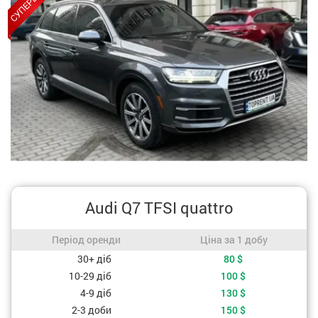
Audi Q7 TFSI quattro
Період оренди / Ціна за 1 добу
Період оренди
Ціна за 1 добу
Вартість, залежно від періоду оренди
30+ діб
80
$
10-29 діб
100
$
4-9 діб
130
$
2-3 доби
150
$