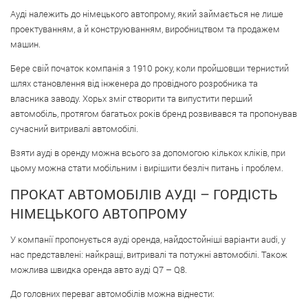
Ауді належить до німецького автопрому, який займається не лише
проектуванням, а й конструюванням, виробництвом та продажем
машин.
Бере свій початок компанія з 1910 року, коли пройшовши тернистий
шлях становлення від інженера до провідного розробника та
власника заводу. Хорьх зміг створити та випустити перший
автомобіль, протягом багатьох років бренд розвивався та пропонував
сучасний витривалі автомобілі.
Взяти ауді в оренду можна всього за допомогою кількох кліків, при
цьому можна стати мобільним і вирішити безліч питань і проблем.
ПРОКАТ АВТОМОБІЛІВ АУДІ – ГОРДІСТЬ
НІМЕЦЬКОГО АВТОПРОМУ
У компанії пропонується ауді оренда, найдостойніші варіанти audi, у
нас представлені: найкращі, витривалі та потужні автомобілі. Також
можлива швидка оренда авто ауді Q7 – Q8.
До головних переваг автомобілів можна віднести: