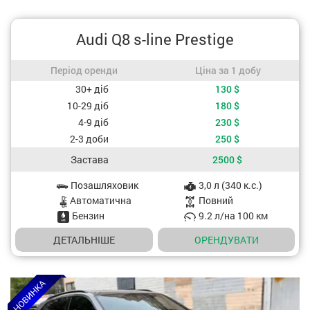
Audi Q8 s-line Prestige
Період оренди / Ціна за 1 добу
Період оренди
Ціна за 1 добу
Вартість, залежно від періоду оренди
30+ діб
130
$
10-29 діб
180
$
4-9 діб
230
$
2-3 доби
250
$
Застава
2500
$
Позашляховик
3,0 л (340 к.с.)
Характеристики авто
Aвтоматична
Повний
Бензин
9.2 л/на 100 км
ДЕТАЛЬНІШЕ
OРЕНДУВАТИ