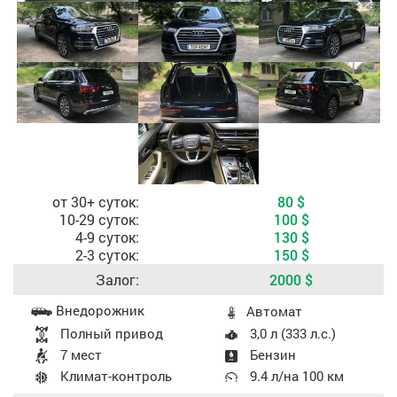
Стоимость, в зависимости от периода аренды
от 30+ суток:
80
$
10-29 суток:
100
$
4-9 суток:
130
$
2-3 суток:
150
$
Залог:
2000
$
Характеристики авто
Внедорожник
Aвтомат
Полный привод
3,0 л (333 л.с.)
7 мест
Бензин
Климат-контроль
9.4 л/на 100 км