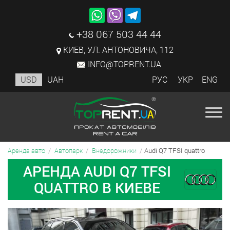
+38 067 503 44 44
КИЕВ, УЛ. АНТОНОВИЧА, 112
INFO@TOPRENT.UA
USD
UAH
РУС
УКР
ENG
Audi Q7 TFSI quattro
Аренда авто
Автопарк
Внедорожники
АРЕНДА AUDI Q7 TFSI
QUATTRO В КИЕВЕ