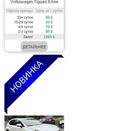
Volkswagen Tiguan R-line
Период аренды / Цена за 1 сутки
Период аренды
Цена за 1 сутки
Стоимость, в зависимости от периода аренды
30+ суток
50
$
10-29 суток
60
$
4-9 суток
70
$
2-3 суток
80
$
Залог
1000
$
ДЕТАЛЬНЕЕ