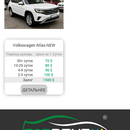
Volkswagen Atlas NEW
Период аренды / Цена за 1 сутки
Период аренды
Цена за 1 сутки
Стоимость, в зависимости от периода аренды
30+ суток
70
$
10-29 суток
80
$
4-9 суток
90
$
2-3 суток
100
$
Залог
1500
$
ДЕТАЛЬНЕЕ