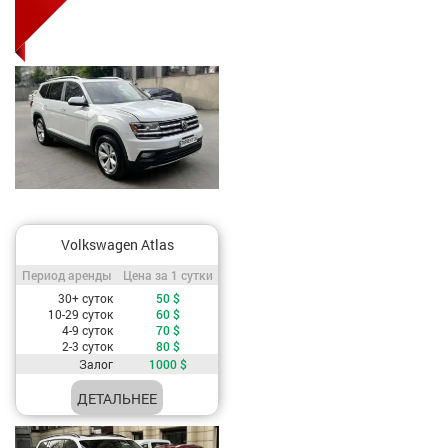
Volkswagen Atlas
Период аренды / Цена за 1 сутки
Период аренды
Цена за 1 сутки
Стоимость, в зависимости от периода аренды
30+ суток
50
$
10-29 суток
60
$
4-9 суток
70
$
2-3 суток
80
$
Залог
1000
$
ДЕТАЛЬНЕЕ