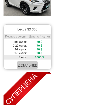
Lexus NX 300
Период аренды / Цена за 1 сутки
Период аренды
Цена за 1 сутки
Стоимость, в зависимости от периода аренды
30+ суток
60
$
10-29 суток
70
$
4-9 суток
80
$
2-3 суток
90
$
Залог
1000
$
ДЕТАЛЬНЕЕ