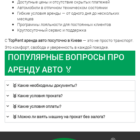
Доступные цены и отсутствие скрытых платежей
Автомобили в отличном техническом состоянии
Гибкие условия аренды — от одного дня до нескольких
месяцев
Программы лояльности для постоянных клиентов
Круглосуточный сервис и поддержка
С
TopRent аренда авто посуточно в Киеве
— это не просто транспорт.
Это комфорт, свобода и уверенность в каждой поездке.
ПОПУЛЯРНЫЕ ВОПРОСЫ ПРО
АРЕНДУ АВТО 🏅
🥇 Какие необходимы документы?
🥈 Какие условия проката?
🥉 Какие условия оплаты?
🥉 Можно ли взять машину на прокат без залога?