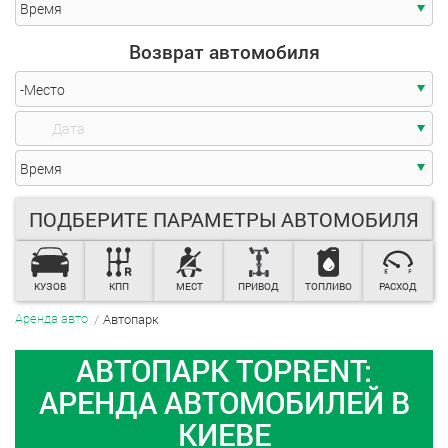
Получение автомобиля
-Место
ПОДБЕРИТЕ ПАРАМЕТРЫ АВТОМОБИЛЯ
Время
Возврат автомобиля
КУЗОВ
КПП
МЕСТ
ПРИВОД
ТОПЛИВО
РАСХОД
Автопарк
Аренда авто
-Место
АВТОПАРК TOPRENT:
АРЕНДА АВТОМОБИЛЕЙ В
КИЕВЕ
Время