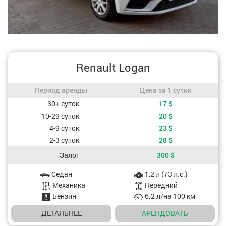
Renault Logan
Период аренды / Цена за 1 сутки
Период аренды
Цена за 1 сутки
Стоимость, в зависимости от периода аренды
30+ суток
17
$
10-29 суток
20
$
4-9 суток
23
$
2-3 суток
28
$
Залог
300
$
Седан
1,2 л (73 л.с.)
Характеристики авто
Mеханика
Передний
Бензин
6.2 л/на 100 км
ДЕТАЛЬНЕЕ
АРЕНДОВАТЬ