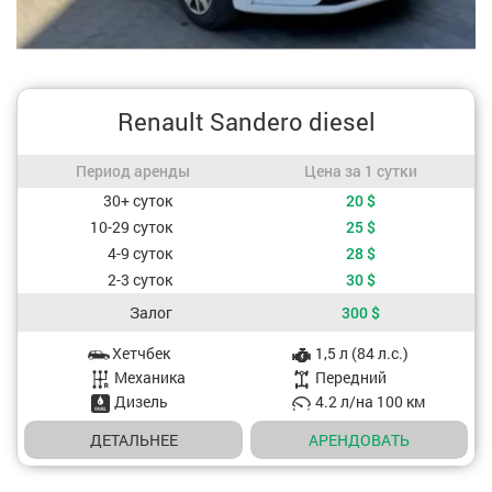
Renault Sandero diesel
Период аренды / Цена за 1 сутки
Период аренды
Цена за 1 сутки
Стоимость, в зависимости от периода аренды
30+ суток
20
$
10-29 суток
25
$
4-9 суток
28
$
2-3 суток
30
$
Залог
300
$
Хетчбек
1,5 л (84 л.с.)
Характеристики авто
Mеханика
Передний
Дизель
4.2 л/на 100 км
ДЕТАЛЬНЕЕ
АРЕНДОВАТЬ