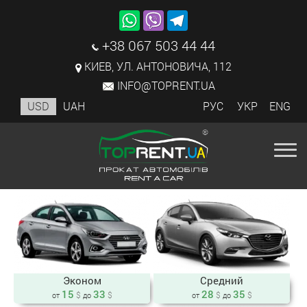
+38 067 503 44 44
КИЕВ, УЛ. АНТОНОВИЧА, 112
INFO@TOPRENT.UA
USD
UAH
РУС
УКР
ENG
Эконом
Средний
15
33
28
35
$
$
$
$
от
до
от
до