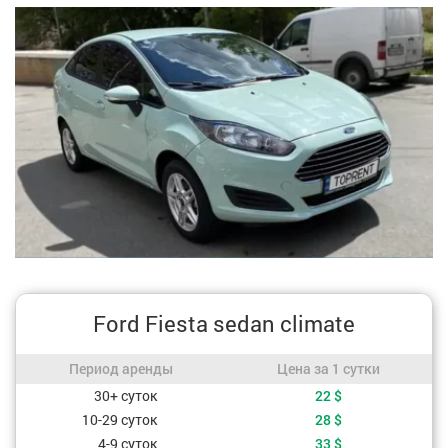
Ford Fiesta sedan climate
Период аренды / Цена за 1 сутки
Период аренды
Цена за 1 сутки
Стоимость, в зависимости от периода аренды
30+ суток
22
$
10-29 суток
28
$
4-9 суток
33
$