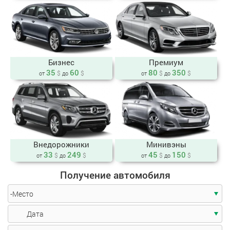
Бизнес
Премиум
35
60
80
350
$
$
$
$
от
до
от
до
Внедорожники
Минивэны
33
249
45
150
$
$
$
$
от
до
от
до