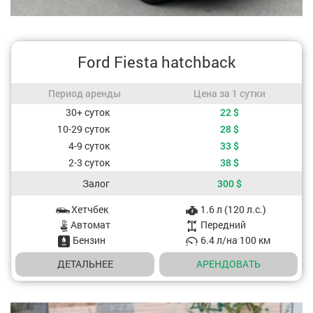
Ford Fiesta hatchback
Период аренды / Цена за 1 сутки
Период аренды
Цена за 1 сутки
Стоимость, в зависимости от периода аренды
30+ суток
22
$
10-29 суток
28
$
4-9 суток
33
$
2-3 суток
38
$
Залог
300
$
Хетчбек
1.6 л (120 л.с.)
Характеристики авто
Aвтомат
Передний
Бензин
6.4 л/на 100 км
ДЕТАЛЬНЕЕ
АРЕНДОВАТЬ