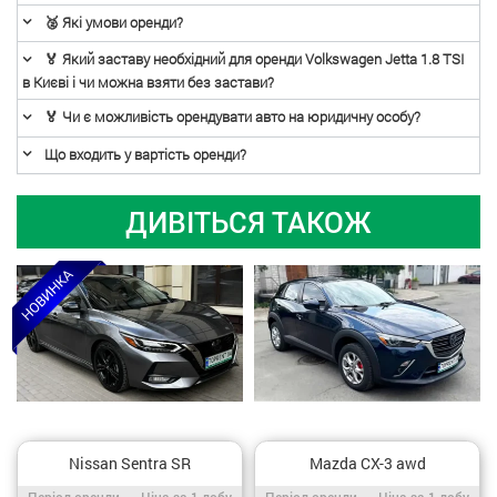
🥈 Які умови оренди?
🏅 Який заставу необхідний для оренди Volkswagen Jetta 1.8 TSI
в Києві і чи можна взяти без застави?
🏅 Чи є можливість орендувати авто на юридичну особу?
Що входить у вартість оренди?
ДИВІТЬСЯ ТАКОЖ
Nissan Sentra SR
Mazda CX-3 awd
Період оренди / Ціна за 1 добу
Період оренди / Ціна за 1 добу
Період оренди
Ціна за 1 добу
Період оренди
Ціна за 1 добу