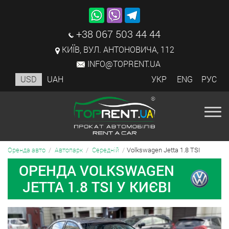
+38 067 503 44 44
КИЇВ, ВУЛ. АНТОНОВИЧА, 112
INFO@TOPRENT.UA
USD
UAH
УКР
ENG
РУС
Volkswagen Jetta 1.8 TSI
Оренда авто
Автопарк
Середній
ОРЕНДА VOLKSWAGEN
JETTA 1.8 TSI У КИЄВІ