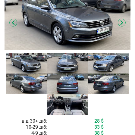
Вартість, залежно від періоду оренди
від 30+ діб:
28
$
10-29 діб:
33
$
4-9 діб:
38
$