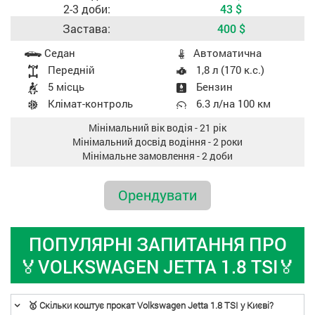
2-3 доби:
43
$
Застава:
400
$
Характеристики авто
Седан
Aвтоматична
Передній
1,8 л (170 к.с.)
5 місць
Бензин
Клімат-контроль
6.3 л/на 100 км
Мінімальний вік водія - 21 рік
Мінімальний досвід водіння - 2 роки
Мінімальне замовлення - 2 доби
Oрендувати
ПОПУЛЯРНI ЗАПИТАННЯ ПРО
🏅VOLKSWAGEN JETTA 1.8 TSI🏅
🥇 Скільки коштує прокат Volkswagen Jetta 1.8 TSI у Києві?