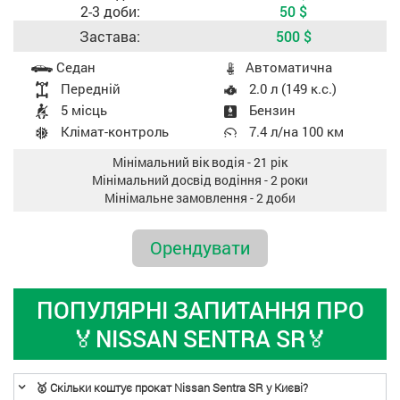
2-3 доби:
50
$
Застава:
500
$
Характеристики авто
Седан
Aвтоматична
Передній
2.0 л (149 к.с.)
5 місць
Бензин
Клімат-контроль
7.4 л/на 100 км
Мінімальний вік водія - 21 рік
Мінімальний досвід водіння - 2 роки
Мінімальне замовлення - 2 доби
Oрендувати
ПОПУЛЯРНI ЗАПИТАННЯ ПРО
🏅NISSAN SENTRA SR🏅
🥇 Скільки коштує прокат Nissan Sentra SR у Києві?