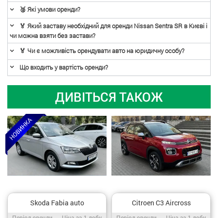
🥈 Які умови оренди?
🏅 Який заставу необхідний для оренди Nissan Sentra SR в Києві і
чи можна взяти без застави?
🏅 Чи є можливість орендувати авто на юридичну особу?
Що входить у вартість оренди?
ДИВІТЬСЯ ТАКОЖ
Skoda Fabia auto
Citroen C3 Aircross
Період оренди / Ціна за 1 добу
Період оренди / Ціна за 1 добу
Період оренди
Ціна за 1 добу
Період оренди
Ціна за 1 добу