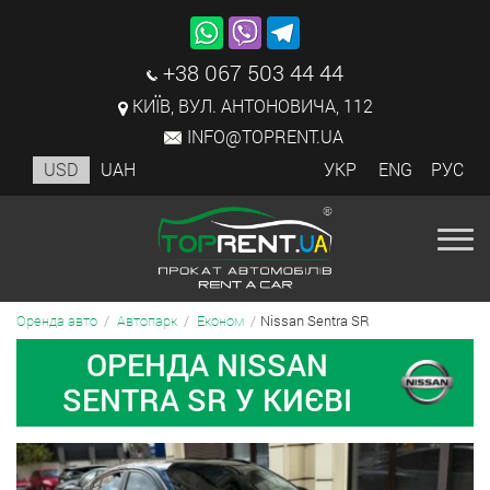
+38 067 503 44 44
КИЇВ, ВУЛ. АНТОНОВИЧА, 112
INFO@TOPRENT.UA
USD
UAH
УКР
ENG
РУС
Nissan Sentra SR
Оренда авто
Автопарк
Економ
ОРЕНДА NISSAN
SENTRA SR У КИЄВІ