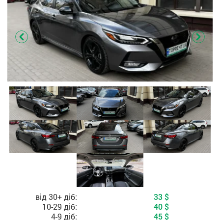
Вартість, залежно від періоду оренди
від 30+ діб:
33
$
10-29 діб:
40
$
4-9 діб:
45
$