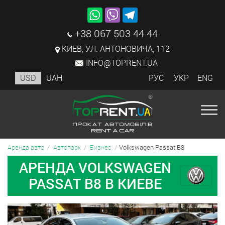
+38 067 503 44 44
КИЕВ, УЛ. АНТОНОВИЧА, 112
INFO@TOPRENT.UA
USD
UAH
РУС
УКР
ENG
Volkswagen Passat B8
Аренда авто
Автопарк
Бизнес
АРЕНДА VOLKSWAGEN
PASSAT B8 В КИЕВЕ