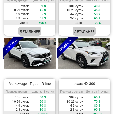
Стоимость, в зависимости от периода аренды
Стоимость, в зависимости от период
30+ суток
39
$
30+ суток
40
$
10-29 суток
45
$
10-29 суток
45
$
4-9 суток
55
$
4-9 суток
50
$
2-3 суток
65
$
2-3 суток
60
$
Залог
600
$
Залог
700
$
ДЕТАЛЬНЕЕ
ДЕТАЛЬНЕЕ
Volkswagen Tiguan R-line
Lexus NX 300
Период аренды / Цена за 1 сутки
Период аренды / Цена за 1 сутки
Период аренды
Цена за 1 сутки
Период аренды
Цена за 1 сутки
Стоимость, в зависимости от периода аренды
Стоимость, в зависимости от период
30+ суток
50
$
30+ суток
60
$
10-29 суток
60
$
10-29 суток
70
$
4-9 суток
70
$
4-9 суток
80
$
2-3 суток
80
$
2-3 суток
90
$
Залог
1000
$
Залог
1000
$