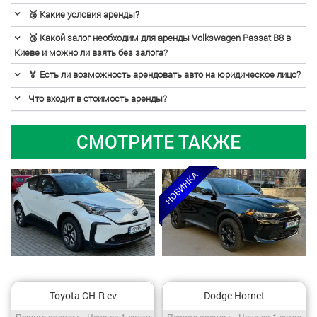
🥈 Какие условия аренды?
🥉 Какой залог необходим для аренды Volkswagen Passat B8 в
Киеве и можно ли взять без залога?
🏅 Есть ли возможность арендовать авто на юридическое лицо?
Что входит в стоимость аренды?
СМОТРИТЕ ТАКЖЕ
Toyota CH-R ev
Dodge Hornet
Период аренды / Цена за 1 сутки
Период аренды / Цена за 1 сутки
Период аренды
Цена за 1 сутки
Период аренды
Цена за 1 сутки