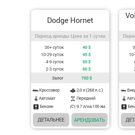
Vo
Dodge Hornet
Период аренды / Цена за 1 сутки
Перио
Период аренды
Цена за 1 сутки
Пери
Стоимость, в зависимости от периода аренды
Стоимос
30+ суток
40
$
3
10-29 суток
45
$
10
4-9 суток
50
$
2-3 суток
60
$
Залог
700
$
Характеристики авто
Характе
Кросcовер
2,0 л (268 л.с.)
Вне
Aвтомат
Передний
Aвт
Бензин
9.7 л/на 100 км
Бен
ДЕТАЛЬНЕЕ
ДЕТ
АРЕНДОВАТЬ