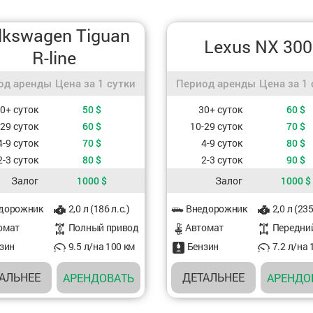
lkswagen Tiguan
Lexus NX 300
R-line
д аренды / Цена за 1 сутки
Период аренды / Цена за 1
од аренды
Цена за 1 сутки
Период аренды
Цена за 1 
ть, в зависимости от периода аренды
Стоимость, в зависимости от 
0+ суток
50
$
30+ суток
60
$
-29 суток
60
$
10-29 суток
70
$
4-9 суток
70
$
4-9 суток
80
$
2-3 суток
80
$
2-3 суток
90
$
Залог
1000
$
Залог
1000
$
ристики авто
Характеристики авто
дорожник
2,0 л (186 л.с.)
Внедорожник
2,0 л (235
омат
Полный привод
Aвтомат
Передни
зин
9.5 л/на 100 км
Бензин
7.2 л/на 
АЛЬНЕЕ
ДЕТАЛЬНЕЕ
АРЕНДОВАТЬ
АРЕНДО