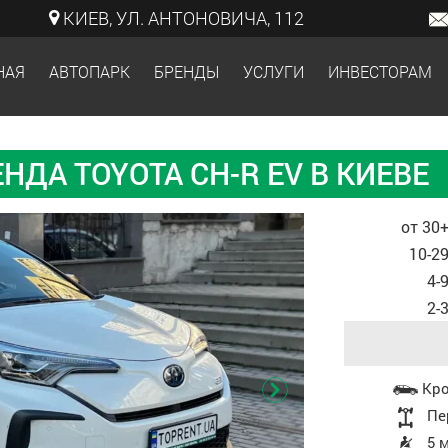
КИЕВ, УЛ. АНТОНОВИЧА, 112
НАЯ
АВТОПАРК
БРЕНДЫ
УСЛУГИ
ИНВЕСТОРАМ
НДА TOYOTA CH-R EV В КИЕВЕ
Стоимость, в
от 30+
10-29
4-
2-
Характеристики
Кр
Пе
5 