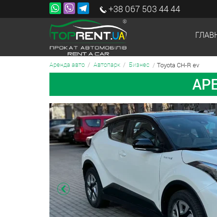
+38 067 503 44 44
ГЛАВ
Toyota CH-R ev
Аренда авто
Автопарк
Бизнес
АРЕ