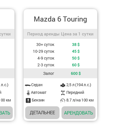
Mazda 6 Touring
 сутки
Период аренды / Цена за 1 сутки
сутки
Период аренды
Цена за 1 сутки
периода аренды
Стоимость, в зависимости от периода аренды
30+ суток
38
$
10-29 суток
45
$
4-9 суток
50
$
2-3 суток
60
$
Залог
600
$
Характеристики авто
 л.с.)
Седан
2,5 л (194 л.с.)
й
Aвтомат
Передний
100 км
Бензин
8.7 л/на 100 км
ДЕТАЛЬНЕЕ
ВАТЬ
АРЕНДОВАТЬ