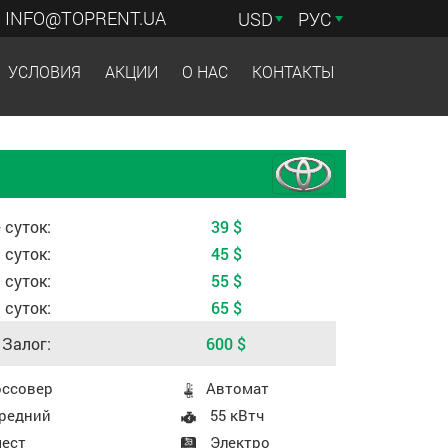
INFO@TOPRENT.UA
USD
РУС
УСЛОВИЯ
АКЦИИ
О НАС
КОНТАКТЫ
 зависимости от периода аренды
 суток:
39
$
 суток:
45
$
9 суток:
55
$
3 суток:
65
$
Залог:
600
$
 авто
осcовер
Aвтомат
редний
55 кВтч
мест
Электро