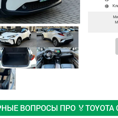
Кл
Ми
М
НЫЕ ВОПРОСЫ ПРО 🏅TOYOTA C