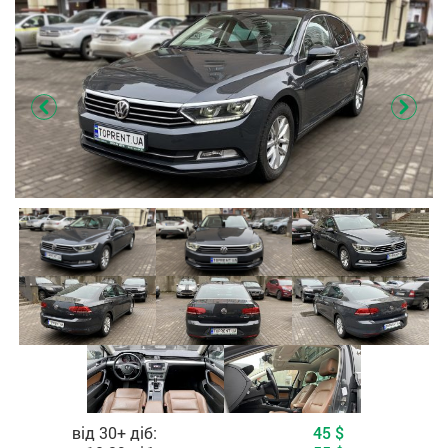
Вартість, залежно від періоду оренди
від 30+ діб:
45
$