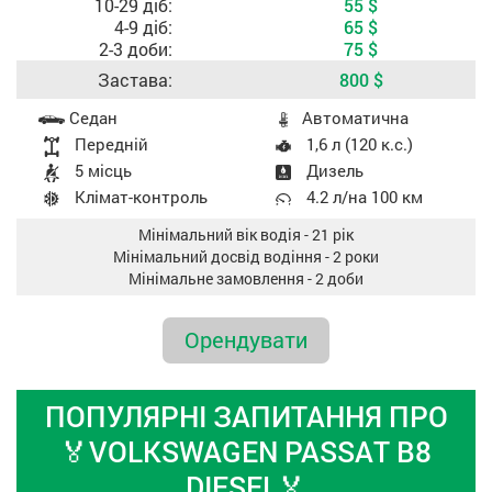
10-29 діб:
55
$
4-9 діб:
65
$
2-3 доби:
75
$
Застава:
800
$
Характеристики авто
Седан
Aвтоматична
Передній
1,6 л (120 к.с.)
5 місць
Дизель
Клімат-контроль
4.2 л/на 100 км
Мінімальний вік водія - 21 рік
Мінімальний досвід водіння - 2 роки
Мінімальне замовлення - 2 доби
Oрендувати
ПОПУЛЯРНI ЗАПИТАННЯ ПРО
🏅VOLKSWAGEN PASSAT B8
DIESEL🏅