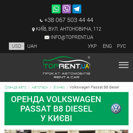
+38 067 503 44 44
КИЇВ, ВУЛ. АНТОНОВИЧА, 112
INFO@TOPRENT.UA
USD
UAH
УКР
ENG
РУС
Volkswagen Passat B8 diesel
Оренда авто
Автопарк
Бізнес
ОРЕНДА VOLKSWAGEN
PASSAT B8 DIESEL
У КИЄВІ