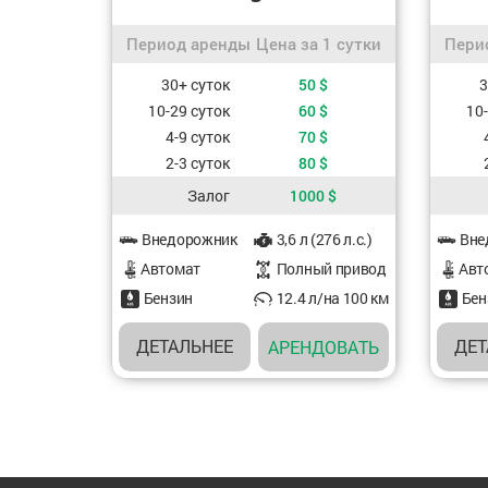
Период аренды / Цена за 1 сутки
Перио
Период аренды
Цена за 1 сутки
Пери
Стоимость, в зависимости от периода аренды
Стоимос
30+ суток
50
$
3
10-29 суток
60
$
10
4-9 суток
70
$
2-3 суток
80
$
Залог
1000
$
Характеристики авто
Характе
Внедорожник
3,6 л (276 л.с.)
Вне
Aвтомат
Полный привод
Aвт
Бензин
12.4 л/на 100 км
Бен
ДЕТАЛЬНЕЕ
ДЕТ
АРЕНДОВАТЬ