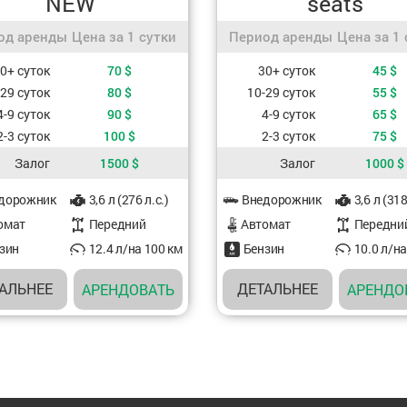
NEW
seats
д аренды / Цена за 1 сутки
Период аренды / Цена за 1
од аренды
Цена за 1 сутки
Период аренды
Цена за 1 
ть, в зависимости от периода аренды
Стоимость, в зависимости от 
0+ суток
70
$
30+ суток
45
$
-29 суток
80
$
10-29 суток
55
$
4-9 суток
90
$
4-9 суток
65
$
2-3 суток
100
$
2-3 суток
75
$
Залог
1500
$
Залог
1000
$
ристики авто
Характеристики авто
дорожник
3,6 л (276 л.с.)
Внедорожник
3,6 л (318
омат
Передний
Aвтомат
Передни
зин
12.4 л/на 100 км
Бензин
10.0 л/на
АЛЬНЕЕ
ДЕТАЛЬНЕЕ
АРЕНДОВАТЬ
АРЕНДО