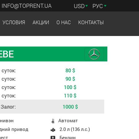
INFO@TOPRENT.UA
USD
РУС
УСЛОВИЯ
АКЦИИ
О НАС
КОНТАКТЫ
ЕВЕ
 зависимости от периода аренды
 суток:
80
$
 суток:
90
$
9 суток:
100
$
3 суток:
110
$
Залог:
1000
$
 авто
нивэн
Aвтомат
дний привод
2.0 л (136 л.с.)
мест
Бензин