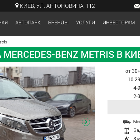
КИЕВ, УЛ. АНТОНОВИЧА, 112
НАЯ
АВТОПАРК
БРЕНДЫ
УСЛУГИ
ИНВЕСТОРАМ
tris
 MERCEDES-BENZ METRIS В КИ
Стоимость, в
от 30+
10-29
4-
2-
Характеристики
Ми
За
8 