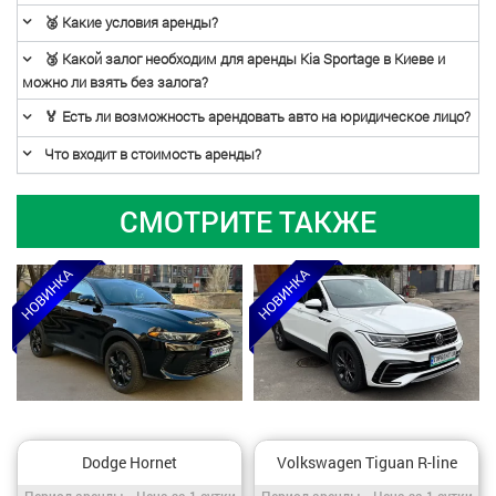
🥈 Какие условия аренды?
🥉 Какой залог необходим для аренды Kia Sportage в Киеве и
можно ли взять без залога?
🏅 Есть ли возможность арендовать авто на юридическое лицо?
Что входит в стоимость аренды?
СМОТРИТЕ ТАКЖЕ
Dodge Hornet
Volkswagen Tiguan R-line
Период аренды / Цена за 1 сутки
Период аренды / Цена за 1 сутки
Период аренды
Цена за 1 сутки
Период аренды
Цена за 1 сутки