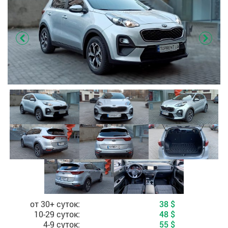
Стоимость, в зависимости от периода аренды
от 30+ суток:
38
$
10-29 суток:
48
$
4-9 суток:
55
$