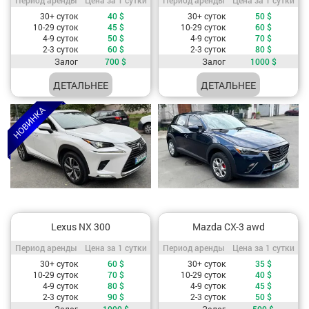
Стоимость, в зависимости от периода аренды
Стоимость, в зависимости от период
30+ суток
40
$
30+ суток
50
$
10-29 суток
45
$
10-29 суток
60
$
4-9 суток
50
$
4-9 суток
70
$
2-3 суток
60
$
2-3 суток
80
$
Залог
700
$
Залог
1000
$
ДЕТАЛЬНЕЕ
ДЕТАЛЬНЕЕ
Lexus NX 300
Mazda CX-3 awd
Период аренды / Цена за 1 сутки
Период аренды / Цена за 1 сутки
Период аренды
Цена за 1 сутки
Период аренды
Цена за 1 сутки
Стоимость, в зависимости от периода аренды
Стоимость, в зависимости от период
30+ суток
60
$
30+ суток
35
$
10-29 суток
70
$
10-29 суток
40
$
4-9 суток
80
$
4-9 суток
45
$
2-3 суток
90
$
2-3 суток
50
$
Залог
1000
$
Залог
500
$